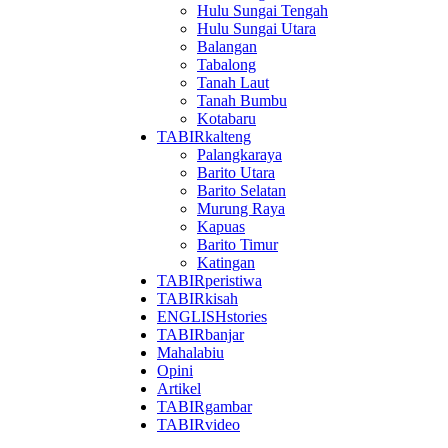
Hulu Sungai Tengah
Hulu Sungai Utara
Balangan
Tabalong
Tanah Laut
Tanah Bumbu
Kotabaru
TABIRkalteng
Palangkaraya
Barito Utara
Barito Selatan
Murung Raya
Kapuas
Barito Timur
Katingan
TABIRperistiwa
TABIRkisah
ENGLISHstories
TABIRbanjar
Mahalabiu
Opini
Artikel
TABIRgambar
TABIRvideo