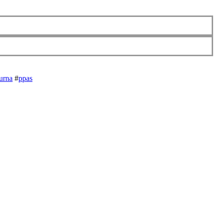
urna
#
ppas