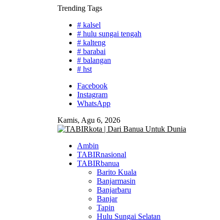
Skip
Trending Tags
to
# kalsel
content
# hulu sungai tengah
# kalteng
# barabai
# balangan
# hst
Facebook
Instagram
WhatsApp
Kamis, Agu 6, 2026
Ambin
TABIRnasional
TABIRbanua
Barito Kuala
Banjarmasin
Banjarbaru
Banjar
Tapin
Hulu Sungai Selatan