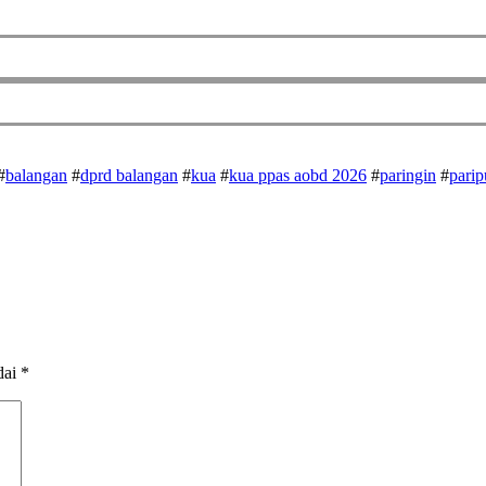
#
balangan
#
dprd balangan
#
kua
#
kua ppas aobd 2026
#
paringin
#
parip
dai
*