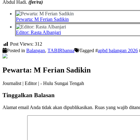
Abdul Hadi.
(fer/ra)
Pewarta: M Ferian Sadikin
Editor: Rasta Albanjari
Post Views:
312
Posted in
Balangan
,
TABIRbanua
Tagged #
apbd balangan 2026
Pewarta: M Ferian Sadikin
Journalist | Editor | - Hulu Sungai Tengah
Tinggalkan Balasan
Alamat email Anda tidak akan dipublikasikan.
Ruas yang wajib ditan