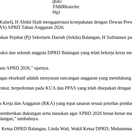
(foto:
TABIRkota/mc
blg)
(Kalsel), H Abdul Hadi mengapresiasi kesepakatan dengan Dewan Pe
PPAS) APBD Tahun Anggaran 2026.
kan Pejabat (Pj) Sekretaris Daerah (Sekda) Balangan, H Sufriannor 
 fraksi dan seluruh anggota DPRD Balangan yang telah bekerja kera
an APBD 2026,” ujarnya.
tugas eksekutif adalah menyusun rancangan anggaran yang mendukung pe
ur, berpedoman pada KUA dan PPAS yang telah disepakati dengan menge
a Kerja dan Anggaran (RKA) yang tepat sasaran sesuai prioritas pe
 memberikan dukungan serta masukan agar APBD 2026 benar-benar m
alangan,” tambahnya.
leh Ketua DPRD Balangan, Linda Wati, Wakil Ketua DPRD, Muhammad 