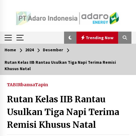
Trending Now
Home
2024
Desember
Trending Now
Rutan Kelas IIB Rantau Usulkan Tiga Napi Terima Remisi
Khusus Natal
Gubernur Kalsel Hadiri Germas Ceria di HST
Agustus 10, 2026
TABIRbanua
Tapin
Rutan Kelas IIB Rantau
Hadiri Germas Ceria 2026, Bupati HST Minta
Remaja Jauhi Narkoba
Usulkan Tiga Napi Terima
Agustus 10, 2026
Remisi Khusus Natal
Hadiri HUT Ke-1 Kodam XXII/Tambun Bungai,
Wabup Barito Utara Tegaskan Komitmen