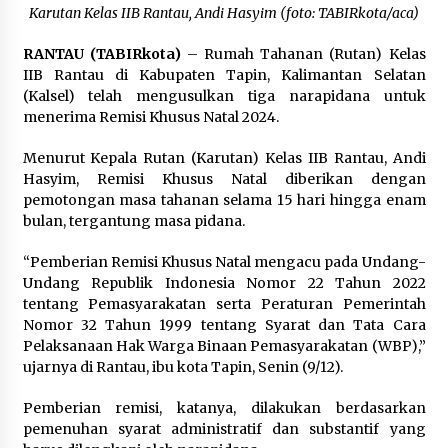
HST Tewas Tenggelam di Sungai Kajung
Karutan Kelas IIB Rantau, Andi Hasyim (foto: TABIRkota/aca)
Agustus 6, 2026
RANTAU (TABIRkota)
– Rumah Tahanan (Rutan) Kelas
IIB Rantau di Kabupaten Tapin, Kalimantan Selatan
Cetak SDM Berkualitas, Bupati Balangan
(Kalsel) telah mengusulkan tiga narapidana untuk
Salurkan Bantuan Pendidikan kepada 2.751
Santri
menerima Remisi Khusus Natal 2024.
Agustus 6, 2026
Menurut Kepala Rutan (Karutan) Kelas IIB Rantau, Andi
Kembangkan Menu Pangan Lokal, TP PKK
Hasyim, Remisi Khusus Natal diberikan dengan
Balangan Boyong Trofi Juara Pertama Lomba
pemotongan masa tahanan selama 15 hari hingga enam
B2SA Kalsel
bulan, tergantung masa pidana.
Agustus 6, 2026
“Pemberian Remisi Khusus Natal mengacu pada Undang-
Tingkatkan SDM Lokal, BIS Group Luncurkan
Undang Republik Indonesia Nomor 22 Tahun 2022
Program Pelatihan Operator Alat Berat GTO
tentang Pemasyarakatan serta Peraturan Pemerintah
Agustus 6, 2026
Nomor 32 Tahun 1999 tentang Syarat dan Tata Cara
Pelaksanaan Hak Warga Binaan Pemasyarakatan (WBP),”
HUT ke-51, Indocement Perkuat Inovasi dan
ujarnya di Rantau, ibu kota Tapin, Senin (9/12).
Keberlanjutan Masa Depan Lebih Hijau
Agustus 6, 2026
Pemberian remisi, katanya, dilakukan berdasarkan
pemenuhan syarat administratif dan substantif yang