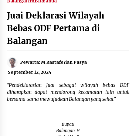
Balangan
TABIRbanua
Agustus 5, 2026
Juai Deklarasi Wilayah
Eksekusi Putusan PN, Kejari Kotabaru Setor
Bebas ODF Pertama di
PNBP 400 Juta dari Kasus Tambang Ilegal
Agustus 5, 2026
Balangan
Hadiri Forum Komunikasi dan Kemitraan BPJS,
Sekda Tapin Komitmen Tingkatkan Layanan
Kesehatan
Pewarta: M Rastaferian Pasya
Agustus 4, 2026
September 12, 2024
Kejari HST Musnahkan Barang Bukti 27 Perkara
Inkracht van Gewisjde
“Pendeklarasian Juai sebagai wilayah bebas DDF
Agustus 4, 2026
diharapkan dapat mendorong kecamatan lain untuk
bersama-sama mewujudkan Balangan yang sehat”
Pelajar di HST Musnahkan Barang Bukti
Kejaksaan, Ada Apa?
Agustus 4, 2026
Bupati
Balangan, H
Dana Transfer Pusat Berkurang, Pemkab