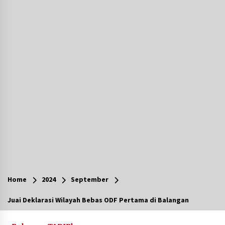
Agustus 6, 2026
Cetak SDM Berkualitas, Bupati Balangan
Salurkan Bantuan Pendidikan kepada 2.751
Santri
Agustus 6, 2026
Kembangkan Menu Pangan Lokal, TP PKK
Balangan Boyong Trofi Juara Pertama Lomba
B2SA Kalsel
Agustus 6, 2026
Tingkatkan SDM Lokal, BIS Group Luncurkan
Program Pelatihan Operator Alat Berat GTO
Agustus 6, 2026
HUT ke-51, Indocement Perkuat Inovasi dan
Keberlanjutan Masa Depan Lebih Hijau
Home
2024
September
Agustus 6, 2026
Juai Deklarasi Wilayah Bebas ODF Pertama di Balangan
Hari Kedua Kaji Tiru di DIY, Bupati Barito Utara
Pimpin Kunker ke Pemkab Gunung Kidul