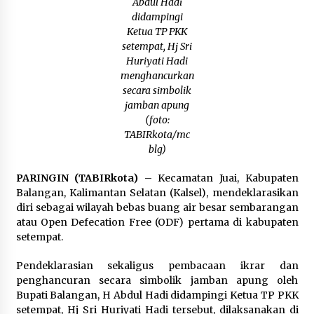
Abdul Hadi
Balangan Pastikan Enam Prioritas
Pembangunan Tetap Berjalan
didampingi
Agustus 4, 2026
Ketua TP PKK
setempat, Hj Sri
Perkuat Tata Kelola Pemerintahan dan
Huriyati Hadi
Pelayanan Publik, Bupati Barito Utara Pimpin
menghancurkan
Kaji Tiru ke DIY
secara simbolik
Agustus 4, 2026
jamban apung
(foto:
TABIRkota/mc
blg)
PARINGIN (TABIRkota)
– Kecamatan Juai, Kabupaten
Balangan, Kalimantan Selatan (Kalsel), mendeklarasikan
diri sebagai wilayah bebas buang air besar sembarangan
atau Open Defecation Free (ODF) pertama di kabupaten
setempat.
Pendeklarasian sekaligus pembacaan ikrar dan
penghancuran secara simbolik jamban apung oleh
Bupati Balangan, H Abdul Hadi didampingi Ketua TP PKK
setempat, Hj Sri Huriyati Hadi tersebut, dilaksanakan di