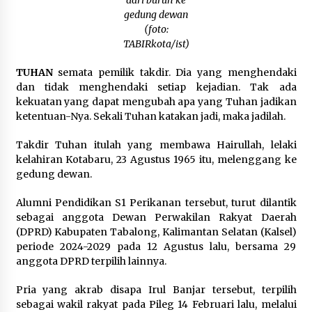
dari buruh ke
Inkracht van Gewisjde
gedung dewan
Agustus 4, 2026
(foto:
TABIRkota/ist)
Pelajar di HST Musnahkan Barang Bukti
Kejaksaan, Ada Apa?
TUHAN
semata pemilik takdir. Dia yang menghendaki
Agustus 4, 2026
dan tidak menghendaki setiap kejadian. Tak ada
kekuatan yang dapat mengubah apa yang Tuhan jadikan
ketentuan-Nya. Sekali Tuhan katakan jadi, maka jadilah.
Takdir Tuhan itulah yang membawa Hairullah, lelaki
kelahiran Kotabaru, 23 Agustus 1965 itu, melenggang ke
gedung dewan.
Alumni Pendidikan S1 Perikanan tersebut, turut dilantik
sebagai anggota Dewan Perwakilan Rakyat Daerah
(DPRD) Kabupaten Tabalong, Kalimantan Selatan (Kalsel)
periode 2024-2029 pada 12 Agustus lalu, bersama 29
anggota DPRD terpilih lainnya.
Pria yang akrab disapa Irul Banjar tersebut, terpilih
sebagai wakil rakyat pada Pileg 14 Februari lalu, melalui