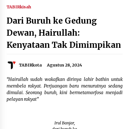
Agustus 6, 2026
TABIRkisah
Dari Buruh ke Gedung
HUT ke-51, Indocement Perkuat Inovasi dan
Keberlanjutan Masa Depan Lebih Hijau
Dewan, Hairullah:
Agustus 6, 2026
Kenyataan Tak Dimimpikan
Hari Kedua Kaji Tiru di DIY, Bupati Barito Utara
Pimpin Kunker ke Pemkab Gunung Kidul
Agustus 5, 2026
TABIRkota
Agustus 28, 2024
Eksekusi Putusan PN, Kejari Kotabaru Setor
PNBP 400 Juta dari Kasus Tambang Ilegal
“Hairullah sudah wakafkan dirinya lahir bathin untuk
Agustus 5, 2026
membela rakyat. Perjuangan baru menurutnya sedang
dimulai. Seorang buruh, kini bermetamorfosa menjadi
pelayan rakyat”
Hadiri Forum Komunikasi dan Kemitraan BPJS,
Sekda Tapin Komitmen Tingkatkan Layanan
Kesehatan
Agustus 4, 2026
Irul Banjar,
Kejari HST Musnahkan Barang Bukti 27 Perkara