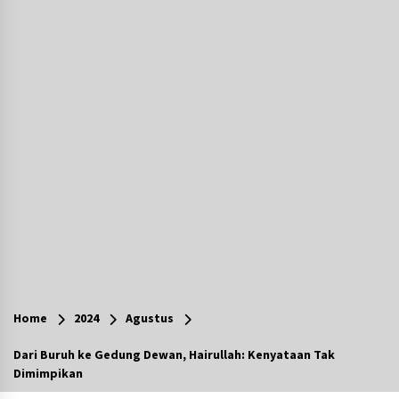
Agustus 7, 2026
Ketika Pasien Dianggap Beban: Runtuhnya
Empati dan Etika Dokter di Ruang Digital
Agustus 7, 2026
Berenang bersama Empat Temannya, Gadis di
HST Tewas Tenggelam di Sungai Kajung
Agustus 6, 2026
Cetak SDM Berkualitas, Bupati Balangan
Salurkan Bantuan Pendidikan kepada 2.751
Santri
Agustus 6, 2026
Kembangkan Menu Pangan Lokal, TP PKK
Balangan Boyong Trofi Juara Pertama Lomba
Home
2024
Agustus
B2SA Kalsel
Agustus 6, 2026
Dari Buruh ke Gedung Dewan, Hairullah: Kenyataan Tak
Dimimpikan
Tingkatkan SDM Lokal, BIS Group Luncurkan
Program Pelatihan Operator Alat Berat GTO