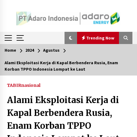
Trending Now
Home
2024
Agustus
Trending Now
Alami Eksploitasi Kerja di Kapal Berbendera Rusia, Enam
Korban TPPO Indonesia Lompat ke Laut
Pimpin Kaji Tiru ke Bantul DIY, Wabup Barito
Utara Pelajari Inovasi Sampah dan Edukasi
Pranikah
TABIRnasional
Agustus 7, 2026
Alami Eksploitasi Kerja di
Ketika Pasien Dianggap Beban: Runtuhnya
Empati dan Etika Dokter di Ruang Digital
Kapal Berbendera Rusia,
Agustus 7, 2026
Enam Korban TPPO
Berenang bersama Empat Temannya, Gadis di
HST Tewas Tenggelam di Sungai Kajung