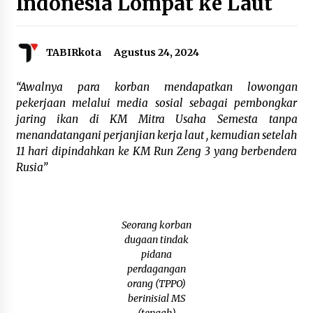
Indonesia Lompat ke Laut
Agustus 6, 2026
Cetak SDM Berkualitas, Bupati Balangan
TABIRkota
Agustus 24, 2024
Salurkan Bantuan Pendidikan kepada 2.751
Santri
Agustus 6, 2026
“Awalnya para korban mendapatkan lowongan
pekerjaan melalui media sosial sebagai pembongkar
Kembangkan Menu Pangan Lokal, TP PKK
jaring ikan di KM Mitra Usaha Semesta tanpa
Balangan Boyong Trofi Juara Pertama Lomba
menandatangani perjanjian kerja laut , kemudian setelah
B2SA Kalsel
Agustus 6, 2026
11 hari dipindahkan ke KM Run Zeng 3 yang berbendera
Rusia”
Tingkatkan SDM Lokal, BIS Group Luncurkan
Program Pelatihan Operator Alat Berat GTO
Agustus 6, 2026
Seorang korban
dugaan tindak
HUT ke-51, Indocement Perkuat Inovasi dan
Keberlanjutan Masa Depan Lebih Hijau
pidana
Agustus 6, 2026
perdagangan
orang (TPPO)
berinisial MS
Hari Kedua Kaji Tiru di DIY, Bupati Barito Utara