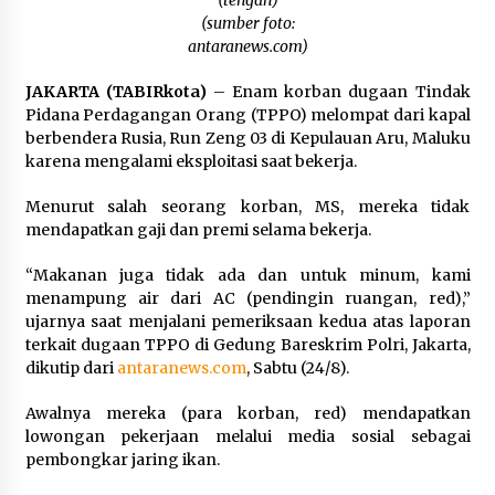
(tengah)
Pimpin Kunker ke Pemkab Gunung Kidul
(sumber foto:
Agustus 5, 2026
antaranews.com)
Eksekusi Putusan PN, Kejari Kotabaru Setor
JAKARTA (TABIRkota)
– Enam korban dugaan Tindak
PNBP 400 Juta dari Kasus Tambang Ilegal
Pidana Perdagangan Orang (TPPO) melompat dari kapal
Agustus 5, 2026
berbendera Rusia, Run Zeng 03 di Kepulauan Aru, Maluku
karena mengalami eksploitasi saat bekerja.
Hadiri Forum Komunikasi dan Kemitraan BPJS,
Menurut salah seorang korban, MS, mereka tidak
Sekda Tapin Komitmen Tingkatkan Layanan
Kesehatan
mendapatkan gaji dan premi selama bekerja.
Agustus 4, 2026
“Makanan juga tidak ada dan untuk minum, kami
Kejari HST Musnahkan Barang Bukti 27 Perkara
menampung air dari AC (pendingin ruangan, red),”
Inkracht van Gewisjde
ujarnya saat menjalani pemeriksaan kedua atas laporan
Agustus 4, 2026
terkait dugaan TPPO di Gedung Bareskrim Polri, Jakarta,
dikutip dari
antaranews.com
, Sabtu (24/8).
Pelajar di HST Musnahkan Barang Bukti
Awalnya mereka (para korban, red) mendapatkan
Kejaksaan, Ada Apa?
lowongan pekerjaan melalui media sosial sebagai
Agustus 4, 2026
pembongkar jaring ikan.