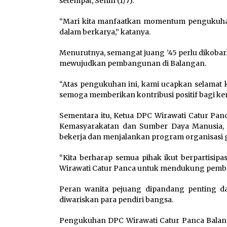
setempat, Senin (1/7).
“Mari kita manfaatkan momentum pengukuhan
dalam berkarya,” katanya.
Menurutnya, semangat juang ’45 perlu dikoba
mewujudkan pembangunan di Balangan.
“Atas pengukuhan ini, kami ucapkan selamat 
semoga memberikan kontribusi positif bagi kem
Sementara itu, Ketua DPC Wirawati Catur Panca
Kemasyarakatan dan Sumber Daya Manusia, H
bekerja dan menjalankan program organisas
“Kita berharap semua pihak ikut berpartisipa
Wirawati Catur Panca untuk mendukung pemba
Peran wanita pejuang dipandang penting dal
diwariskan para pendiri bangsa.
Pengukuhan DPC Wirawati Catur Panca Balanga