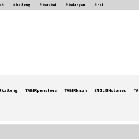
gah
# kalteng
# barabai
# balangan
# hst
Rkalteng
TABIRperistiwa
TABIRkisah
ENGLISHstories
TA