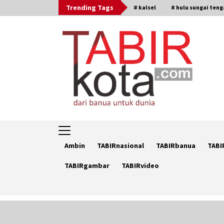
Skip
Trending Tags
# kalsel
# hulu sungai ten
to
content
Ambin
TABIRnasional
TABIRbanua
TABI
TABIRgambar
TABIRvideo
Trending Now