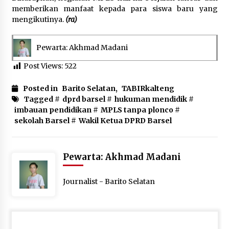
memberikan manfaat kepada para siswa baru yang
mengikutinya.
(ra)
Pewarta: Akhmad Madani
Post Views:
522
Posted in
Barito Selatan
,
TABIRkalteng
Tagged #
dprd barsel
#
hukuman mendidik
#
imbauan pendidikan
#
MPLS tanpa plonco
#
sekolah Barsel
#
Wakil Ketua DPRD Barsel
Pewarta: Akhmad Madani
Journalist - Barito Selatan