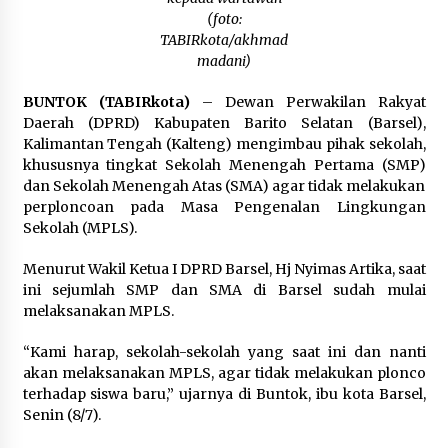
Inkracht van Gewisjde
(foto:
Agustus 4, 2026
TABIRkota/akhmad
madani)
Pelajar di HST Musnahkan Barang Bukti
Kejaksaan, Ada Apa?
BUNTOK (TABIRkota)
– Dewan Perwakilan Rakyat
Agustus 4, 2026
Daerah (DPRD) Kabupaten Barito Selatan (Barsel),
Kalimantan Tengah (Kalteng) mengimbau pihak sekolah,
khususnya tingkat Sekolah Menengah Pertama (SMP)
dan Sekolah Menengah Atas (SMA) agar tidak melakukan
perploncoan pada Masa Pengenalan Lingkungan
Sekolah (MPLS).
Menurut Wakil Ketua I DPRD Barsel, Hj Nyimas Artika, saat
ini sejumlah SMP dan SMA di Barsel sudah mulai
melaksanakan MPLS.
“Kami harap, sekolah-sekolah yang saat ini dan nanti
akan melaksanakan MPLS, agar tidak melakukan plonco
terhadap siswa baru,” ujarnya di Buntok, ibu kota Barsel,
Senin (8/7).