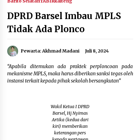
Barito Selatan
TABIRkalteng
Agustus 6, 2026
DPRD Barsel Imbau MPLS
HUT ke-51, Indocement Perkuat Inovasi dan
Tidak Ada Plonco
Keberlanjutan Masa Depan Lebih Hijau
Agustus 6, 2026
Pewarta: Akhmad Madani
Juli 8, 2024
Hari Kedua Kaji Tiru di DIY, Bupati Barito Utara
Pimpin Kunker ke Pemkab Gunung Kidul
Agustus 5, 2026
“Apabila ditemukan ada praktek perploncoan pada
mekanisme MPLS, maka harus diberikan sanksi tegas oleh
Eksekusi Putusan PN, Kejari Kotabaru Setor
instansi terkait kepada pihak sekolah bersangkutan”
PNBP 400 Juta dari Kasus Tambang Ilegal
Agustus 5, 2026
Wakil Ketua I DPRD
Hadiri Forum Komunikasi dan Kemitraan BPJS,
Sekda Tapin Komitmen Tingkatkan Layanan
Barsel, Hj Nyimas
Kesehatan
Artika (kedua dari
Agustus 4, 2026
kiri) memberikan
keterangan pers
Kejari HST Musnahkan Barang Bukti 27 Perkara
kepada wartawan