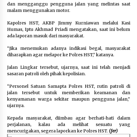
Inkracht van Gewisjde
dan mengganggu pengguna jalan yang melintas saat
Agustus 4, 2026
malam menggunakan motor.
Kapolres HST, AKBP Jimmy Kurniawan melalui Kasi
Pelajar di HST Musnahkan Barang Bukti
Humas, Iptu Akhmad Priadi mengatakan, saat ini belum
Kejaksaan, Ada Apa?
ada laporan masuk dari masyarakat.
Agustus 4, 2026
“Jika menemukan adanya indikasi begal, masyarakat
diharapkan agar melapor ke Polres HST,” katanya.
Jalan Lingkar tersebut, ujarnya, saat ini telah menjadi
sasaran patroli oleh pihak kepolisian.
“Personel Satuan Samapta Polres HST, rutin patroli di
jalan tersebut untuk memberikan keamanan dan
kenyamanan warga sekitar maupun pengguna jalan,”
ujarnya.
Kepada masyarakat, diimbau agar berhati-hati dalam
perjalanan, kalau ada melihat sesuatu yang
mencurigakan, segera laporkan ke Polres HST.
(fer)