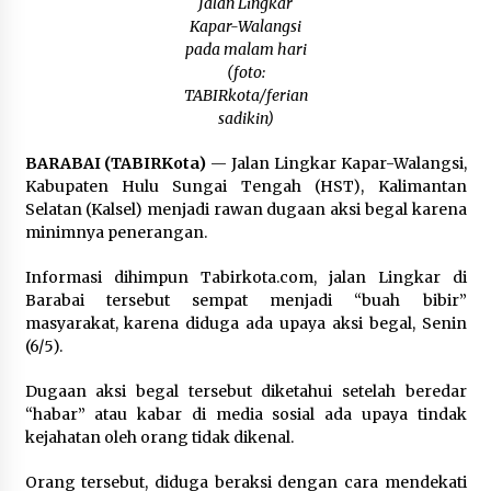
Jalan Lingkar
Agustus 6, 2026
Kapar-Walangsi
pada malam hari
(foto:
HUT ke-51, Indocement Perkuat Inovasi dan
TABIRkota/ferian
Keberlanjutan Masa Depan Lebih Hijau
sadikin)
Agustus 6, 2026
BARABAI (TABIRKota)
— Jalan Lingkar Kapar-Walangsi,
Hari Kedua Kaji Tiru di DIY, Bupati Barito Utara
Kabupaten Hulu Sungai Tengah (HST), Kalimantan
Pimpin Kunker ke Pemkab Gunung Kidul
Selatan (Kalsel) menjadi rawan dugaan aksi begal karena
Agustus 5, 2026
minimnya penerangan.
Informasi dihimpun Tabirkota.com, jalan Lingkar di
Eksekusi Putusan PN, Kejari Kotabaru Setor
PNBP 400 Juta dari Kasus Tambang Ilegal
Barabai tersebut sempat menjadi “buah bibir”
Agustus 5, 2026
masyarakat, karena diduga ada upaya aksi begal, Senin
(6/5).
Hadiri Forum Komunikasi dan Kemitraan BPJS,
Dugaan aksi begal tersebut diketahui setelah beredar
Sekda Tapin Komitmen Tingkatkan Layanan
“habar” atau kabar di media sosial ada upaya tindak
Kesehatan
kejahatan oleh orang tidak dikenal.
Agustus 4, 2026
Orang tersebut, diduga beraksi dengan cara mendekati
Kejari HST Musnahkan Barang Bukti 27 Perkara