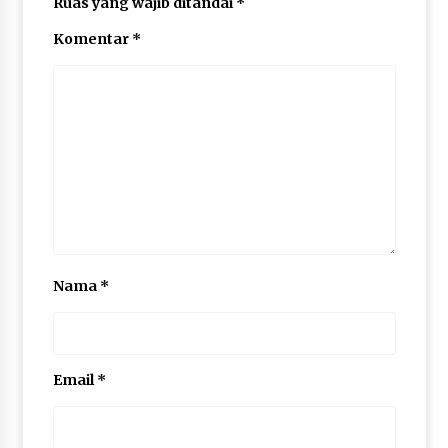
Ruas yang wajib ditandai
*
Komentar
*
Nama
*
Email
*