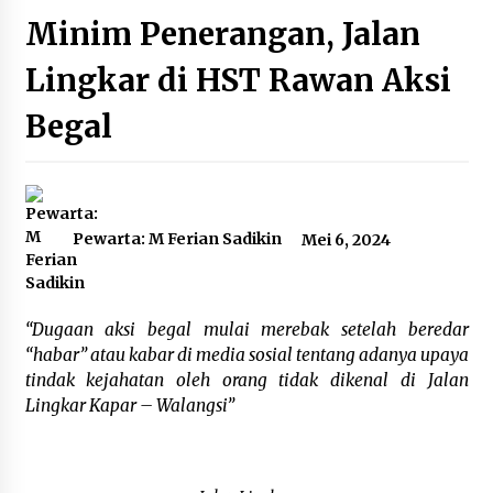
Agustus 7, 2026
Minim Penerangan, Jalan
Ketika Pasien Dianggap Beban: Runtuhnya
Lingkar di HST Rawan Aksi
Empati dan Etika Dokter di Ruang Digital
Agustus 7, 2026
Begal
Berenang bersama Empat Temannya, Gadis di
HST Tewas Tenggelam di Sungai Kajung
Agustus 6, 2026
Pewarta: M Ferian Sadikin
Mei 6, 2024
Cetak SDM Berkualitas, Bupati Balangan
Salurkan Bantuan Pendidikan kepada 2.751
Santri
Agustus 6, 2026
“Dugaan aksi begal mulai merebak setelah beredar
“habar” atau kabar di media sosial tentang adanya upaya
Kembangkan Menu Pangan Lokal, TP PKK
tindak kejahatan oleh orang tidak dikenal di Jalan
Balangan Boyong Trofi Juara Pertama Lomba
B2SA Kalsel
Lingkar Kapar – Walangsi”
Agustus 6, 2026
Tingkatkan SDM Lokal, BIS Group Luncurkan
Program Pelatihan Operator Alat Berat GTO