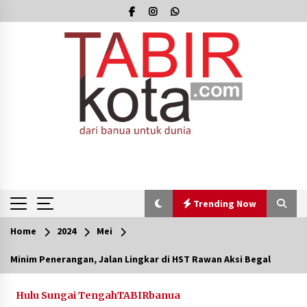
Skip
to
content
Trending Now
Home
2024
Mei
Trending Now
Minim Penerangan, Jalan Lingkar di HST Rawan Aksi Begal
Pimpin Kaji Tiru ke Bantul DIY, Wabup Barito
Utara Pelajari Inovasi Sampah dan Edukasi
Hulu Sungai Tengah
TABIRbanua
Pranikah