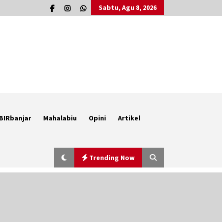
Sabtu, Agu 8, 2026
BIRbanjar
Mahalabiu
Opini
Artikel
Trending Now
Berenang bersama Empat
Temannya, Gadis di HST Tewas