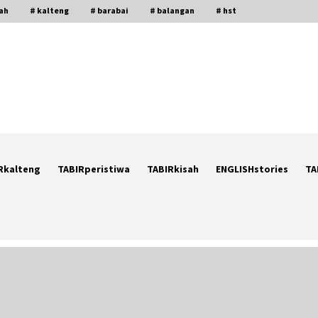
gah
# kalteng
# barabai
# balangan
# hst
Rkalteng
TABIRperistiwa
TABIRkisah
ENGLISHstories
TA
Ketika Pasien Dianggap Beban:
i
Runtuhnya Empati dan Etika Dokter