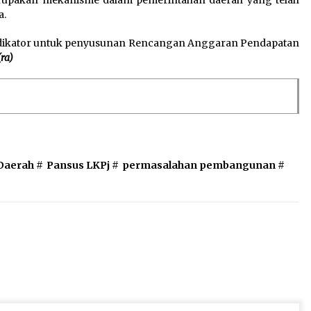
a.
indikator untuk penyusunan Rencangan Anggaran Pendapatan
(ra)
Daerah
#
Pansus LKPj
#
permasalahan pembangunan
#