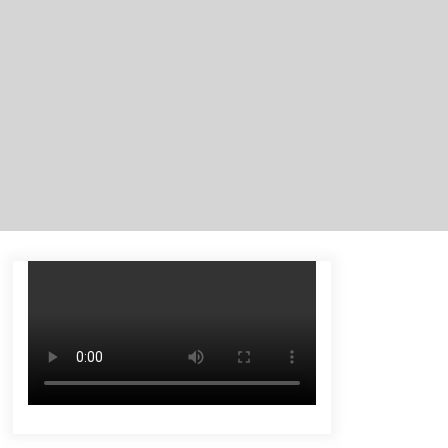
Tenggelam di Sungai Kajung
Agustus 6, 2026
Tingkatkan SDM Lokal, BIS Group
Luncurkan Program Pelatihan
Operator Alat Berat GTO
Agustus 6, 2026
Eksekusi Putusan PN, Kejari
Kotabaru Setor PNBP 400 Juta dari
Kasus Tambang Ilegal
Agustus 5, 2026
Pelajar di HST Musnahkan Barang
Bukti Kejaksaan, Ada Apa?
Agustus 4, 2026