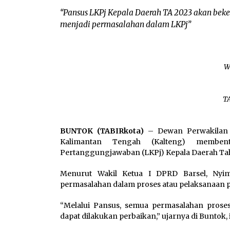
“Pansus LKPj Kepala Daerah TA 2023 akan beke
menjadi permasalahan dalam LKPj”
W
T
BUNTOK (TABIRkota)
– Dewan Perwakilan R
Kalimantan Tengah (Kalteng) memben
Pertanggungjawaban (LKPj) Kepala Daerah Ta
Menurut Wakil Ketua I DPRD Barsel, Nyim
permasalahan dalam proses atau pelaksanaan
“Melalui Pansus, semua permasalahan pros
dapat dilakukan perbaikan,” ujarnya di Buntok, i