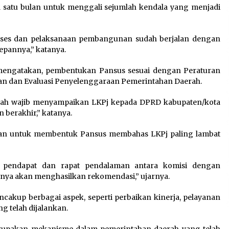
la satu bulan untuk menggali sejumlah kendala yang menjadi
proses dan pelaksanaan pembangunan sudah berjalan dengan
epannya,” katanya.
 mengatakan, pembentukan Pansus sesuai dengan Peraturan
an dan Evaluasi Penyelenggaraan Pemerintahan Daerah.
rah wajib menyampaikan LKPj kepada DPRD kabupaten/kota
n berakhir,” katanya.
bkan untuk membentuk Pansus membahas LKPj paling lambat
 pendapat dan rapat pendalaman antara komisi dengan
inya akan menghasilkan rekomendasi,” ujarnya.
cakup berbagai aspek, seperti perbaikan kinerja, pelayanan
 telah dijalankan.
upakan mekanisme dalam pemerintahan daerah yang telah