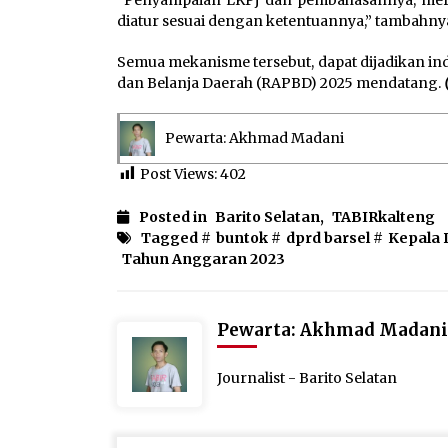
diatur sesuai dengan ketentuannya,” tambahny
Semua mekanisme tersebut, dapat dijadikan 
dan Belanja Daerah (RAPBD) 2025 mendatang.
Pewarta: Akhmad Madani
Post Views:
402
Posted in
Barito Selatan
,
TABIRkalteng
Tagged #
buntok
#
dprd barsel
#
Kepala 
Tahun Anggaran 2023
Pewarta: Akhmad Madani
Journalist - Barito Selatan