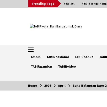
Skip
Trending Tags
# kalsel
# hulu sungai ten
to
content
Ambin
TABIRnasional
TABIRbanua
TABI
TABIRgambar
TABIRvideo
Home
2024
April
Buka Balangan Expo 2
Trending Now
Pimpin Kaji Tiru ke Bantul DIY,
Wabup Barito Utara Pelajari Inovas