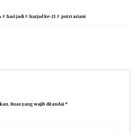
4
#
hari jadi
#
harjad ke-21
#
putri ariani
ikan.
Ruas yang wajib ditandai
*