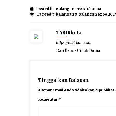
Posted in
Balangan
,
TABIRbanua
Tagged #
balangan
#
balangan expo 202
TABIRkota
https://tabirkota.com
Dari Banua Untuk Dunia
Tinggalkan Balasan
Alamat email Anda tidak akan dipublikas
Komentar
*