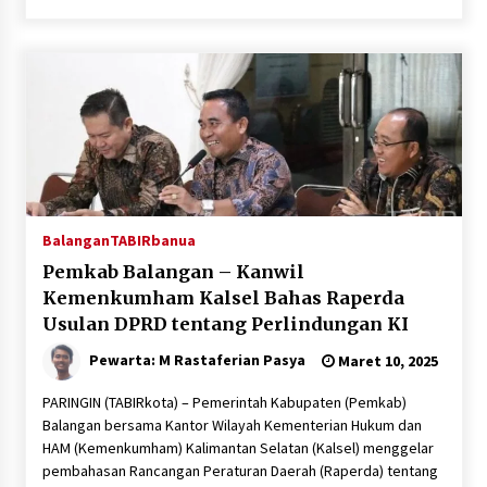
Inkracht van Gewisjde
Agustus 4, 2026
Pelajar di HST Musnahkan Barang Bukti
Kejaksaan, Ada Apa?
Agustus 4, 2026
Balangan
TABIRbanua
Pemkab Balangan – Kanwil
Kemenkumham Kalsel Bahas Raperda
Usulan DPRD tentang Perlindungan KI
Pewarta: M Rastaferian Pasya
Maret 10, 2025
PARINGIN (TABIRkota) – Pemerintah Kabupaten (Pemkab)
Balangan bersama Kantor Wilayah Kementerian Hukum dan
HAM (Kemenkumham) Kalimantan Selatan (Kalsel) menggelar
pembahasan Rancangan Peraturan Daerah (Raperda) tentang