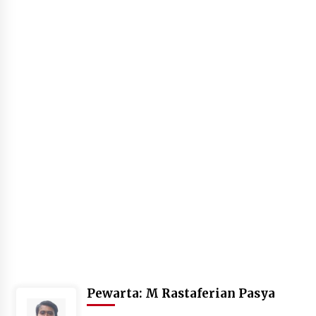
Agustus 7, 2026
Ketika Pasien Dianggap Beban: Runtuhnya
Empati dan Etika Dokter di Ruang Digital
Agustus 7, 2026
Berenang bersama Empat Temannya, Gadis di
HST Tewas Tenggelam di Sungai Kajung
Agustus 6, 2026
Cetak SDM Berkualitas, Bupati Balangan
Salurkan Bantuan Pendidikan kepada 2.751
Santri
Agustus 6, 2026
Kembangkan Menu Pangan Lokal, TP PKK
Balangan Boyong Trofi Juara Pertama Lomba
B2SA Kalsel
Agustus 6, 2026
Pewarta: M Rastaferian Pasya
Tingkatkan SDM Lokal, BIS Group Luncurkan
Program Pelatihan Operator Alat Berat GTO