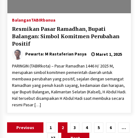
Balangan
TABIRbanua
Resmikan Pasar Ramadhan, Bupati
Balangan: Simbol Komitmen Perubahan
Positif
Pewarta: M Rastaferian Pasya
Maret 1, 2025
PARINGIN (TABIRkota) – Pasar Ramadhan 1446 H/ 2025 M,
merupakan simbol komitmen pemerintah daerah untuk
membawa perubahan yang positif, sejalan dengan semangat
Ramadhan yang penuh kasih sayang, kedamaian dan harapan,
ujar Bupati Balangan, Kalimantan Selatan (Kalsel), H Abdul Hadi.
Hal tersebut disampaikan H Abdul Hadi saat membuka secara
resmi Pasar […]
Paginasi
Previous
1
2
3
4
5
6
…
pos