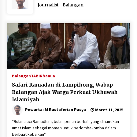
Journalist - Balangan
Agustus 6, 2026
HUT ke-51, Indocement Perkuat Inovasi dan
Keberlanjutan Masa Depan Lebih Hijau
Agustus 6, 2026
Hari Kedua Kaji Tiru di DIY, Bupati Barito Utara
Pimpin Kunker ke Pemkab Gunung Kidul
Agustus 5, 2026
Balangan
TABIRbanua
Eksekusi Putusan PN, Kejari Kotabaru Setor
PNBP 400 Juta dari Kasus Tambang Ilegal
Safari Ramadan di Lampihong, Wabup
Agustus 5, 2026
Balangan Ajak Warga Perkuat Ukhuwah
Islamiyah
Hadiri Forum Komunikasi dan Kemitraan BPJS,
Pewarta: M Rastaferian Pasya
Maret 11, 2025
Sekda Tapin Komitmen Tingkatkan Layanan
Kesehatan
“Bulan suci Ramadhan, bulan penuh berkah yang dinantikan
Agustus 4, 2026
umat Islam sebagai momen untuk berlomba-lomba dalam
berbuat kebaikan”
Kejari HST Musnahkan Barang Bukti 27 Perkara